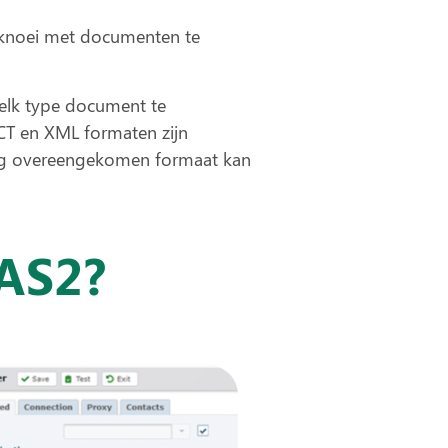
geknoei met documenten te
elk type document te
CT en XML formaten zijn
ling overeengekomen formaat kan
AS2?