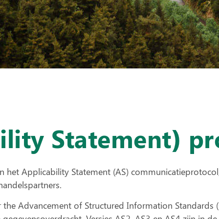
ility Statement) pr
an het Applicability Statement (AS) communicatieprotoco
handelspartners.
or the Advancement of Structured Information Standards
 gegevensoverdracht. Versies AS2, AS3 en AS4 zijn in de