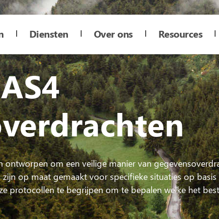
n
Diensten
Over ons
Resources
 AS4
verdrachten
zijn ontworpen om een veilige manier van gegevensoverdr
 zijn op maat gemaakt voor specifieke situaties op basis 
ze protocollen te begrijpen om te bepalen welke het best