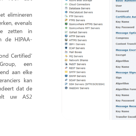
et elimineren
rken, evenals
e zetten in
an de HIPAA-
nd Certified’
roup, een
kend aan elke
eranciers
kan
andeert dat de
telt uw AS2