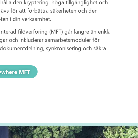
hålla den kryptering, höga tillgänglighet och
ävs för att förbättra säkerheten och den
eten i din verksamhet.
anterad filöverföring (MFT) går längre än enkla
ngar och inkluderar samarbetsmoduler för
r dokumentdelning, synkronisering och säkra
ywhere MFT