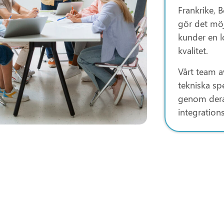
Frankrike, 
gör det möj
kunder en l
kvalitet.
Vårt team a
tekniska spe
genom deras
integration