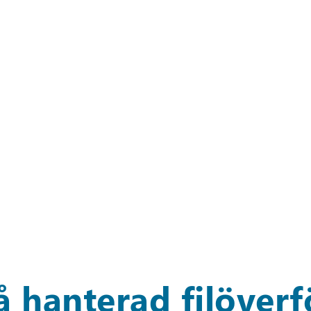
å hanterad
filöverf