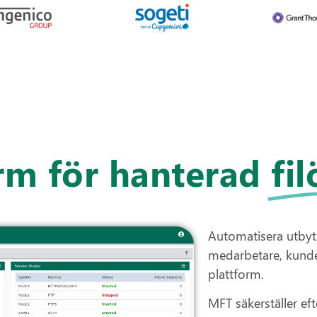
orm för hanterad
fi
Automatisera utbyte
medarbetare, kunde
plattform.
MFT säkerställer e