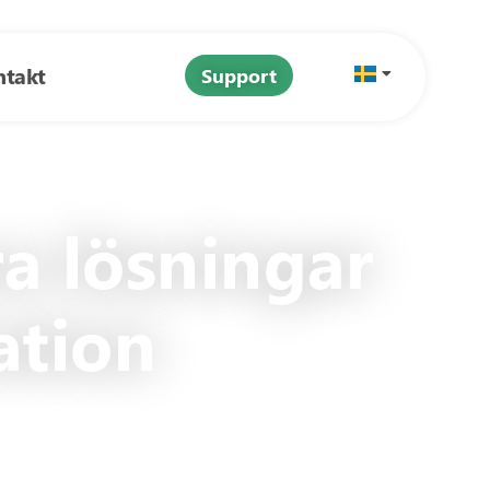
ntakt
Support
ra lösningar
ation