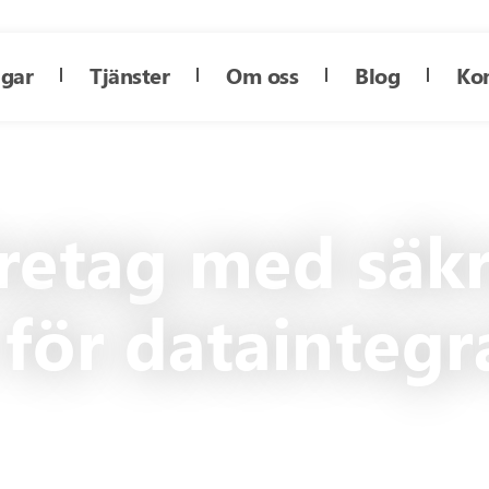
ngar
Tjänster
Om oss
Blog
Ko
öretag med säk
 för dataintegr