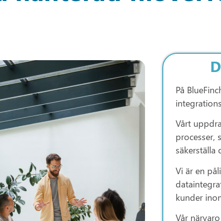
D
På BlueFinc
integration
Vårt uppdrag
processer, 
säkerställa 
Vi är en pål
dataintegra
kunder inom
Vår närvaro