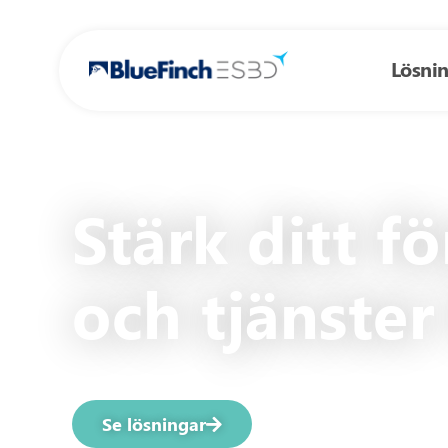
Lösni
Stärk ditt f
och tjänster
Se lösningar