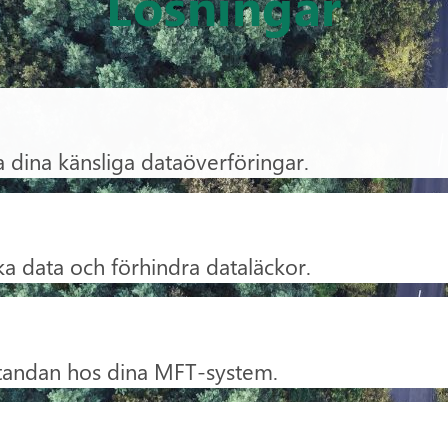
Lösningar
a dina känsliga dataöverföringar.
ka data och förhindra dataläckor.
standan hos dina MFT-system.