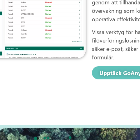
genom att tillhanda
övervakning som kr
operativa effektivit
Vissa verktyg för h
filöverföringslösni
säker e-post, säke
formulär.
Upptäck GoAn