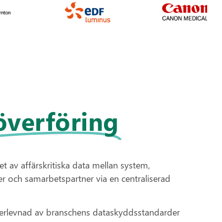
löverföring
t av affärskritiska data mellan system,
r och samarbetspartner via en centraliserad
fterlevnad av branschens dataskyddsstandarder