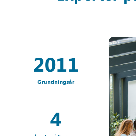
2011
Grundningsår
4