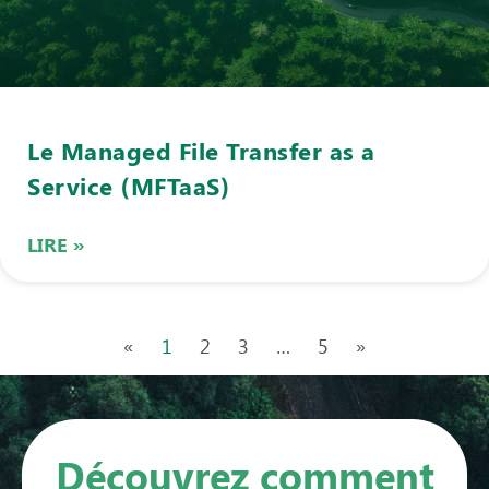
Le Managed File Transfer as a
Service (MFTaaS)
LIRE »
«
1
2
3
…
5
»
Découvrez comment