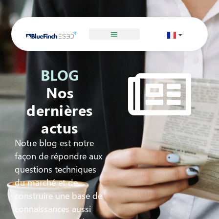
BLOG
Nos
dernières
actus
Notre blog est notre
façon de répondre aux
questions techniques
du marché et de
construire une base de
connaissances aussi