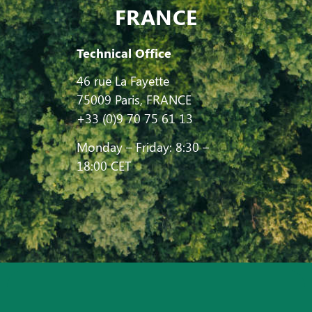
FRANCE
Technical Office
46 rue La Fayette
75009 Paris, FRANCE
+33 (0)9 70 75 61 13
Monday – Friday: 8:30 –
18:00 CET