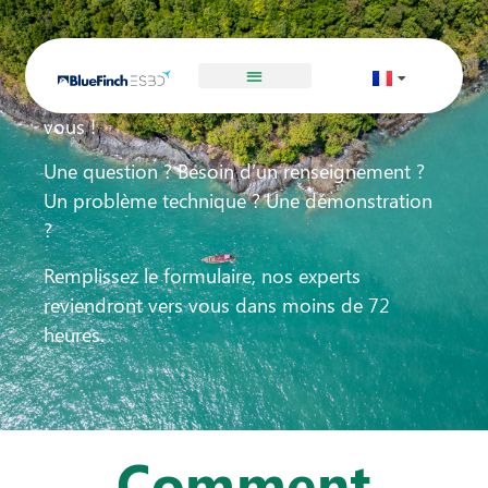
Contact
Dites-nous ce que nous pouvons faire pour
vous !
Une question ? Besoin d’un renseignement ?
Un problème technique ? Une démonstration
?
Remplissez le formulaire, nos experts
reviendront vers vous dans moins de 72
heures.
Comment