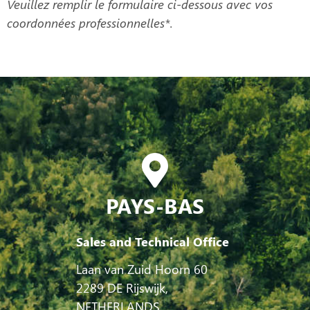
Veuillez remplir le formulaire ci-dessous avec vos
coordonnées professionnelles*.
PAYS-BAS
Sales and Technical Office
Laan van Zuid Hoorn 60
2289 DE Rijswijk,
NETHERLANDS