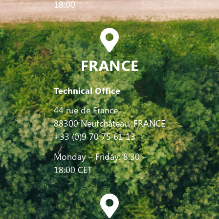
18:00
FRANCE
Technical Office
44 rue de France
88300 Neufchâteau, FRANCE
+33 (0)9 70 75 61 13
Monday – Friday: 8:30 –
18:00 CET