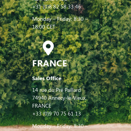
+31 (0)8 82 58 33 46
Monday – Friday: 8:30 –
18:00 CET
FRANCE
Sales Office
14 rue du Pré Paillard
74940 Annecy-le-Vieux,
FRANCE
+33 (0)9 70 75 61 13
Monday – Friday: 8:30 –