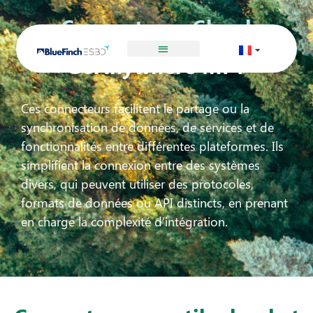
Connecteurs Cloud
GoAnywhere MFT
Ces connecteurs facilitent le partage ou la
synchronisation de données, de services et de
fonctionnalités entre différentes plateformes. Ils
simplifient la connexion entre des systèmes
divers, qui peuvent utiliser des protocoles,
formats de données ou API distincts, en prenant
en charge la complexité d’intégration.