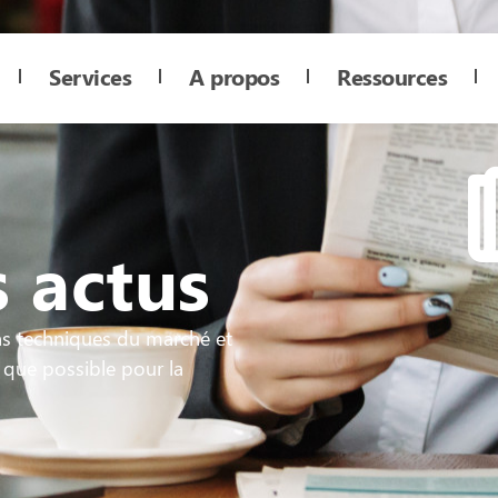
Services
A propos
Ressources
 actus
ns techniques du marché et
 que possible pour la