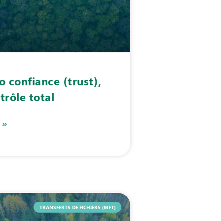
o confiance (trust),
trôle total
 »
TRANSFERTS DE FICHIERS (MFT)