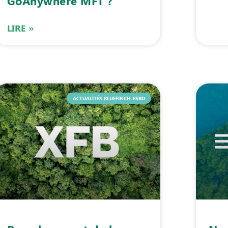
GoAnywhere MFT ?
LIRE »
ACTUALITÉS BLUEFINCH-ESBD