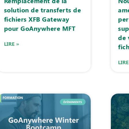
Remplacement de la
Nou
solution de transferts de
amé
fichiers XFB Gateway
per
pour GoAnywhere MFT
sup
de 
LIRE »
fic
LIRE
ÉVÉNEMENTS