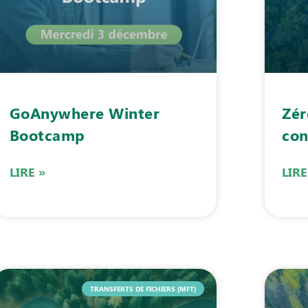
GoAnywhere Winter
Zér
Bootcamp
con
LIRE »
LIRE
TRANSFERTS DE FICHIERS (MFT)