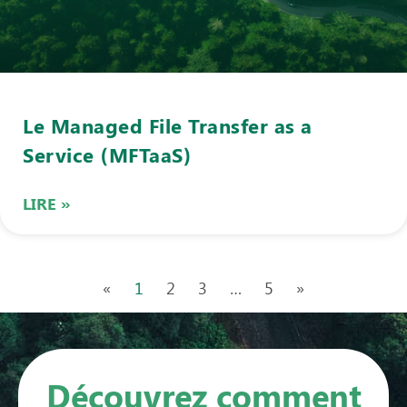
Le Managed File Transfer as a
Service (MFTaaS)
LIRE »
«
1
2
3
…
5
»
Découvrez comment