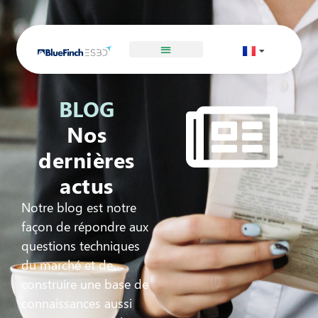
BLOG
Nos
dernières
actus
Notre blog est notre
façon de répondre aux
questions techniques
du marché et de
construire une base de
connaissances aussi