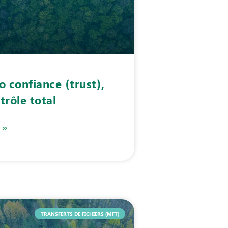
o confiance (trust),
trôle total
 »
TRANSFERTS DE FICHIERS (MFT)