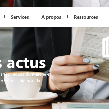
Services
A propos
Ressources
 actus
ns techniques du marché et
 que possible pour la