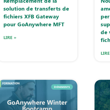
Remplacement de la
Nou
solution de transferts de
amé
fichiers XFB Gateway
per
pour GoAnywhere MFT
sup
de 
LIRE »
fic
LIRE
ÉVÉNEMENTS