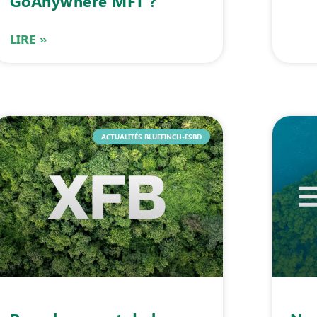
GoAnywhere MFT ?
LIRE »
ACTUALITÉS BLUEFINCH-ESBD