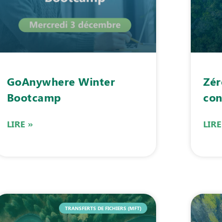
GoAnywhere Winter
Zér
Bootcamp
con
LIRE »
LIRE
TRANSFERTS DE FICHIERS (MFT)