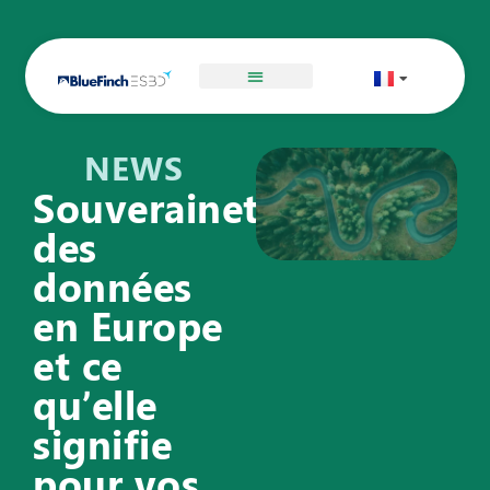
NEWS
Souveraineté
des
données
en Europe
et ce
qu’elle
signifie
pour vos