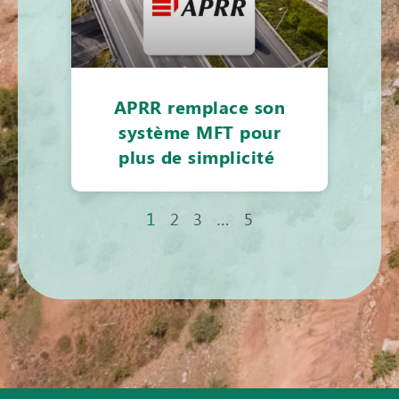
APRR remplace son
système MFT pour
plus de simplicité
1
…
2
3
5