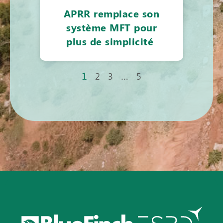
APRR remplace son
système MFT pour
plus de simplicité
1
…
2
3
5