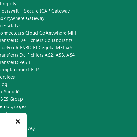
hrepoly
learswift – Secure ICAP Gateway
GoAnywhere Gateway
ileCatalyst
Connecteurs Cloud GoAnywhere MFT
ransferts De Fichiers Collaboratifs
lueFinch-ESBD Et Cegeka MFTaaS
ransferts De Fichiers AS2, AS3, AS4
ransferts PeSIT
Remplacement FTP
ervices
Blog
a Société
BBES Group
Témoignages
ontact
Support
GoAnywhere FAQ