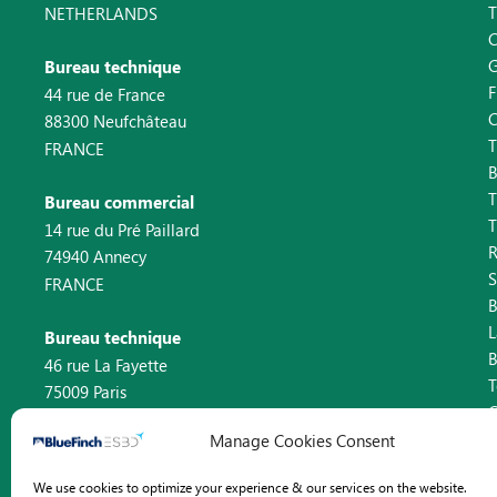
T
NETHERLANDS
C
Bureau technique
F
44 rue de France
88300 Neufchâteau
T
FRANCE
B
T
Bureau commercial
T
14 rue du Pré Paillard
74940 Annecy
S
FRANCE
L
Bureau technique
46 rue La Fayette
75009 Paris
C
FRANCE
Manage Cookies Consent
Contact
We use cookies to optimize your experience & our services on the website.