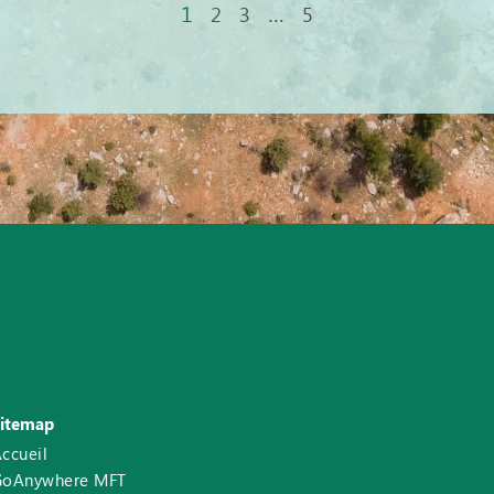
1
…
2
3
5
Sitemap
ccueil
GoAnywhere MFT