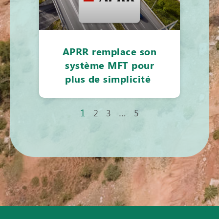
APRR remplace son
système MFT pour
plus de simplicité
1
…
2
3
5