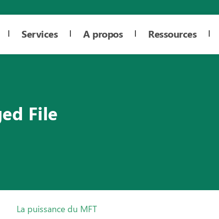
Services
A propos
Ressources
ed File
La puissance du MFT