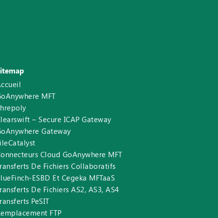
Sitemap
ccueil
GoAnywhere MFT
hrepoly
learswift – Secure ICAP Gateway
GoAnywhere Gateway
ileCatalyst
Connecteurs Cloud GoAnywhere MFT
ransferts De Fichiers Collaboratifs
lueFinch-ESBD Et Cegeka MFTaaS
ransferts De Fichiers AS2, AS3, AS4
ransferts PeSIT
Remplacement FTP