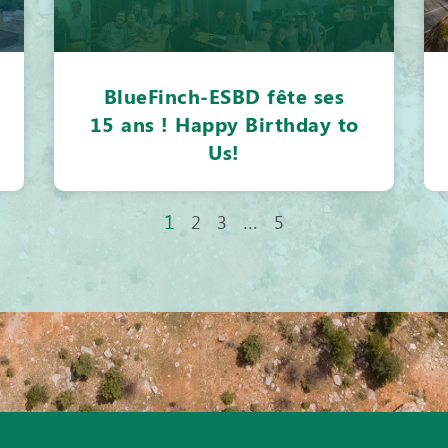
BlueFinch-ESBD fête ses
15 ans ! Happy Birthday to
Us!
1
…
2
3
5