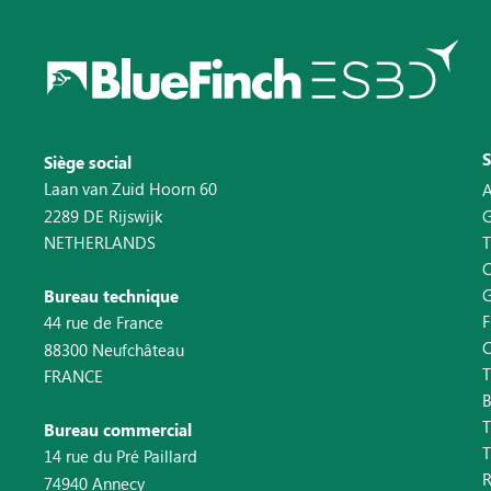
Siège social
Laan van Zuid Hoorn 60
A
2289 DE Rijswijk
T
NETHERLANDS
C
Bureau technique
F
44 rue de France
88300 Neufchâteau
T
FRANCE
B
T
Bureau commercial
T
14 rue du Pré Paillard
74940 Annecy