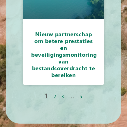
Nieuw partnerschap
om betere prestaties
en
beveiligingsmonitoring
van
bestandsoverdracht te
bereiken
1
…
2
3
5