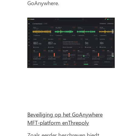
GoAnywhere.
Beveiliging op het GoAnywhere
MFT-platform enThrepoly
Zoals eerder beschreven biedt