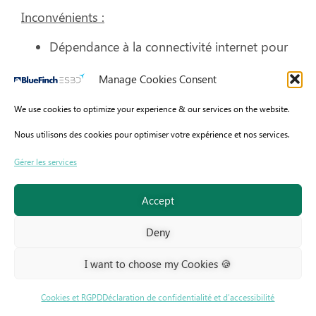
Inconvénients :
Dépendance à la connectivité internet pour
les services cloud
Manage Cookies Consent
Complexité potentielle dans les
configurations avancées
We use cookies to optimize your experience & our services on the website.
Nous utilisons des cookies pour optimiser votre expérience et nos services.
Gérer les services
Accept
Deny
Coviant Diplomat Managed File Transfer
« Diplomat MFT de Coviant Software est une
I want to choose my Cookies 🍪
solution sécurisée de transfert de fichiers. Nous
Cookies et RGPD
Déclaration de confidentialité et d’accessibilité
utilisons des protocoles sécurisés standard tels